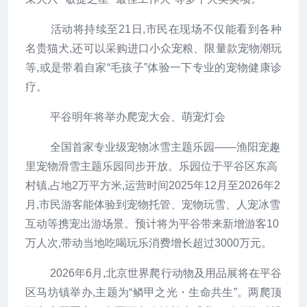
活动将持续至21日,市民在现场不仅能看到各种
名贵猫犬,还可以采购进口小众宠粮、限量款宠物潮玩
等,或是带着自家“毛孩子”体验一下专业的宠物健康诊
疗。
平谷明年将举办爬宠大会、萌宠灯会
全国首家专业级宠物冰雪主题乐园——渔阳宠趣
里宠物滑雪主题乐园同步开放。乐园位于平谷区东高
村镇,占地2万平方米,运营时间2025年12月至2026年2
月,市民游客能体验到宠物托管、宠物玩雪、人宠冰雪
互动等携宠出游场景。预计将为平谷带来新增游客10
万人次,带动当地吃喝玩乐消费增长超过3000万元。
2026年6月,北京世界爬行动物及用品展将在平谷
区马坊镇举办,主题为“鳞甲之光・生命共生”。两爬顶