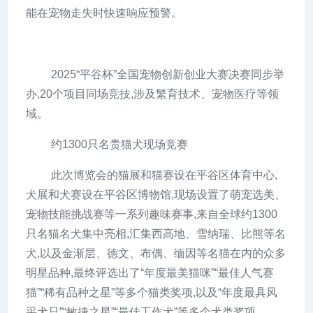
能在宠物走失时快速响应预警。
2025“平谷杯”全国宠物创新创业大赛决赛同步举
办,20个项目同场竞技,涉及繁育技术、宠物医疗等领
域。
约1300只名贵猫犬现场竞赛
此次博览会的猫展和猫赛设在平谷区体育中心,
犬展和犬赛设在平谷区博物馆,现场设置了萌宠选美、
宠物技能挑战赛等一系列趣味赛事,来自全球约1300
只名猫名犬集中亮相,汇集西高地、雪纳瑞、比熊等名
犬,以及金渐层、德文、布偶、缅因等名猫在内的众多
明星品种,最终评选出了“年度最美猫咪”“最佳人气赛
猫”“稀有品种之星”等多个猫类奖项,以及“年度最具风
采犬只”“敏捷之星”“最佳工作犬”等多个犬类奖项。