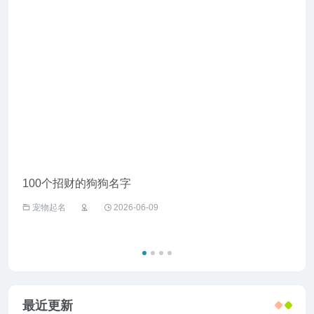
100个招财的狗狗名字
给野
宠物起名
2026-06-09
宠
最近更新