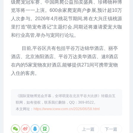
级爬宠冠军赛、中国两爬公益拍卖盛典、珍稀物种博
览等将一一上演。600余家爬宠商户参展,预计超10万
人次参与。2026年4月桃花节期间,将在大兴庄镇桃源
里打造“萌宠奇遇记”主题灯会,同期还将邀请爱宠大咖
和行业高管,举办与宠同行论坛。
目前,平谷区共有包括平谷万达锦华酒店、丽亭
酒店、北京渔阳酒店、平谷万达美华酒店、速8酒店
在内的5家宠物友好酒店,能够提供271间可携带宠物
入住的客房。
《国际宠物博览会开幕，全球萌宠在北京平谷大比拼》转载自互
联网，如有侵权，联系我们删除，QQ：369-8522。
本文网址：
https://www.icww.com.cn/2026/06/58.html
上一篇
下一篇