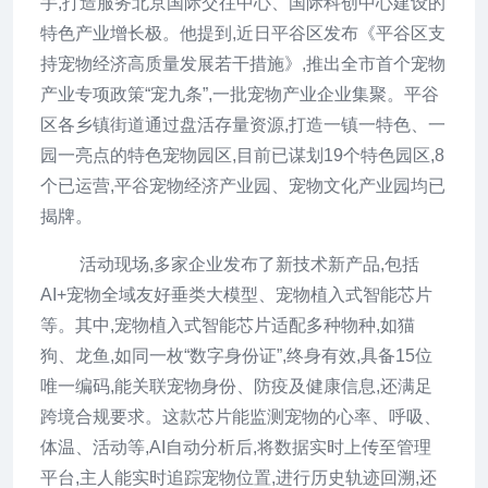
手,打造服务北京国际交往中心、国际科创中心建设的
特色产业增长极。他提到,近日平谷区发布《平谷区支
持宠物经济高质量发展若干措施》,推出全市首个宠物
产业专项政策“宠九条”,一批宠物产业企业集聚。平谷
区各乡镇街道通过盘活存量资源,打造一镇一特色、一
园一亮点的特色宠物园区,目前已谋划19个特色园区,8
个已运营,平谷宠物经济产业园、宠物文化产业园均已
揭牌。
活动现场,多家企业发布了新技术新产品,包括
AI+宠物全域友好垂类大模型、宠物植入式智能芯片
等。其中,宠物植入式智能芯片适配多种物种,如猫
狗、龙鱼,如同一枚“数字身份证”,终身有效,具备15位
唯一编码,能关联宠物身份、防疫及健康信息,还满足
跨境合规要求。这款芯片能监测宠物的心率、呼吸、
体温、活动等,AI自动分析后,将数据实时上传至管理
平台,主人能实时追踪宠物位置,进行历史轨迹回溯,还