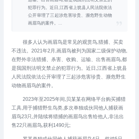
犯罪行为。近日,江西省上犹县人民法院依法
公开审理了三起涉危害珍贵、濒危野生动物
画眉鸟的案件。...
很多人认为画眉鸟是常见的观赏鸟,猎捕、买卖
不违法。2021年2月,画眉鸟被列为国家二级保护动物,
在野外非法猎捕、杀害、收购、运输、出售画眉鸟,都
是我国刑法明文禁止的犯罪行为。近日,江西省上犹县
人民法院依法公开审理了三起涉危害珍贵、濒危野生
动物画眉鸟的案件。
2023年至2025年间,贝某某在网络平台购买捕猎
工具,用于捕猎野生鸟类,多次单独或伙同他人捕获画
眉鸟23只,并陆续将猎捕的画眉鸟出售给他人,非法出
售22只画眉鸟,获利1490元;
罗某单独或伙同他人捕获画眉鸟4只、竹鸡5只、