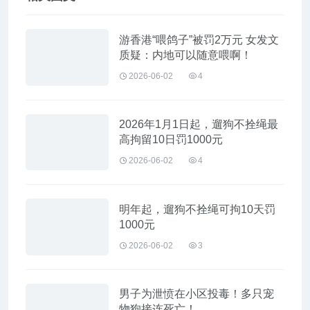
游香港“喂鸽子”被罚2万元 女发文
质疑：内地可以随意喂啊！
2026-06-02
4
2026年1月1日起，遛狗不拴绳最
高拘留10日罚1000元
2026-06-02
4
明年起，遛狗不拴绳可拘10天罚
1000元
2026-06-02
3
男子为泄愤在小区投毒！多只宠
物狗接连死亡！