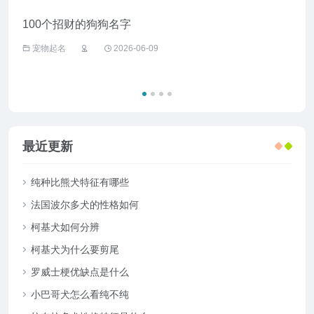
100个招财的狗狗名字
给野
宠物起名
2026-06-09
宠
最近更新
纯种比熊犬特征有哪些
法国波尔多犬的性格如何
柯基犬如何分辨
柯基犬为什么要剪尾
罗威士梗优缺点是什么
小巴哥犬怎么看纯不纯