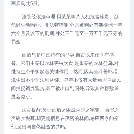
画眉鸟共5只。
法院经依法审理,贝某某等八人犯危害珍贵、濒
危野生动物罪、非法狩猎罪,分别被判处有期徒刑一年
六个月及以下的刑期,并处三千元至一万五千元不等的
罚金。
画眉鸟是中国特有的鸟类,自古以来便享有盛
誉。它们主要以农林害虫为食,是重要的农林益鸟,对
维持生态平衡起着关键作用。然而,因其善斗善鸣唱,
滋生出不少非法利益链。每年不仅有大量画眉鸟被民
间捕捉饲养观赏,甚至被出口到国外,导致其种群数量
显著减少。
法官提醒,莫让画眉之困成为尔之牢笼。画眉之
声确实悦耳,却更需栖息在茂密的林间,感应四季的变
幻,发出与自然融合的共鸣。