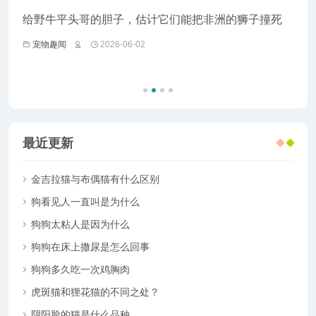
给野牛平头哥的胆子，估计它们能把非洲的狮子撞死
妹子
抢救
宠物趣闻
2026-06-02
宠
最近更新
金吉拉猫与布偶猫有什么区别
狗看见人一直叫是为什么
狗狗太粘人是因为什么
狗狗在床上撒尿是怎么回事
狗狗多久吃一次鸡胸肉
虎斑猫和狸花猫的不同之处？
阴阳脸的猫是什么品种