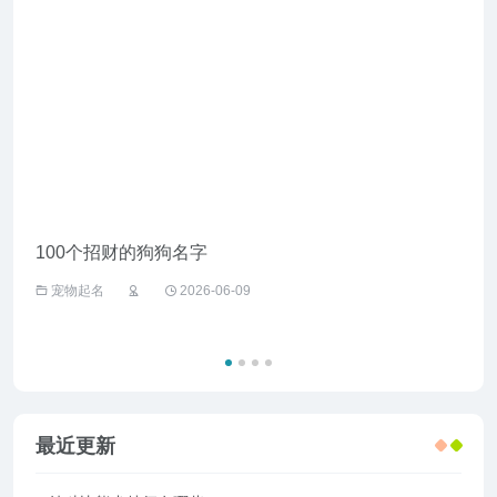
100个招财的狗狗名字
给野
宠物起名
2026-06-09
宠
最近更新