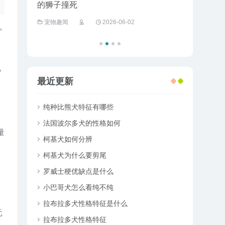
的狮子撞死
半夜竟送它
宠物趣闻
2026-06-02
宠物趣闻
”
规
最近更新
纯种比熊犬特征有哪些
法国波尔多犬的性格如何
量
柯基犬如何分辨
柯基犬为什么要剪尾
罗威士梗优缺点是什么
小巴哥犬怎么看纯不纯
拉布拉多犬性格特征是什么
元
拉布拉多犬性格特征