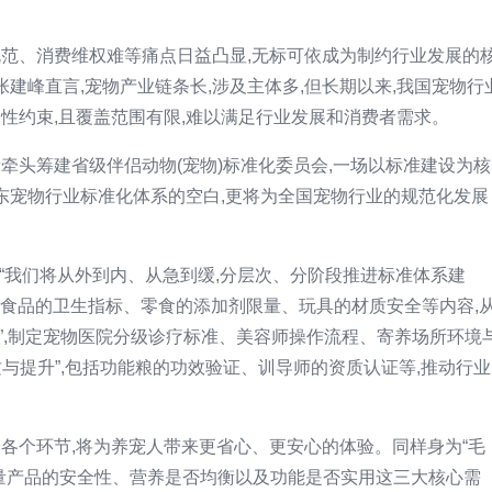
规范、消费维权难等痛点日益凸显,无标可依成为制约行业发展的
建峰直言,宠物产业链条长,涉及主体多,但长期以来,我国宠物行
制性约束,且覆盖范围有限,难以满足行业发展和消费者需求。
牵头筹建省级伴侣动物(宠物)标准化委员会,一场以标准建设为核
东宠物行业标准化体系的空白,更将为全国宠物行业的规范化发展
:“我们将从外到内、从急到缓,分层次、分阶段推进标准体系建
宠物食品的卫生指标、零食的添加剂限量、玩具的材质安全等内容,
”,制定宠物医院分级诊疗标准、美容师操作流程、寄养场所环境
与提升”,包括功能粮的功效验证、训导师的资质认证等,推动行业
各个环节,将为养宠人带来更省心、更安心的体验。同样身为“毛
考量产品的安全性、营养是否均衡以及功能是否实用这三大核心需