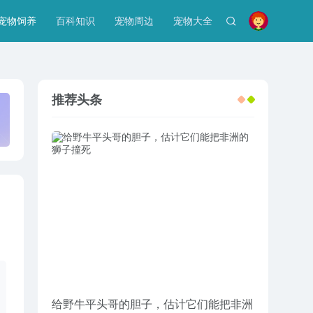
宠物饲养
百科知识
宠物周边
宠物大全
推荐头条
给野牛平头哥的胆子，估计它们能把非洲
妹子过生日