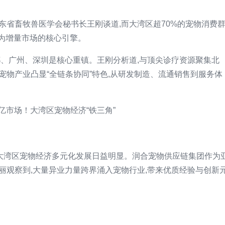
省畜牧兽医学会秘书长王刚谈道,而大湾区超70%的宠物消费
成为增量市场的核心引擎。
都、广州、深圳是核心重镇。王刚分析道,与顶尖诊疗资源聚集北
宠物产业凸显“全链条协同”特色,从研发制造、流通销售到服务体
起,大湾区宠物经济多元化发展日益明显。润合宠物供应链集团作为
丽观察到,大量异业力量跨界涌入宠物行业,带来优质经验与创新