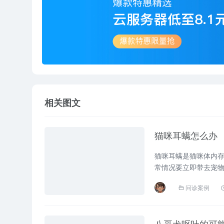
相关图文
猫咪耳螨怎么办
猫咪耳螨是猫咪体内
常情况要立即带去宠
生...
问诊案例