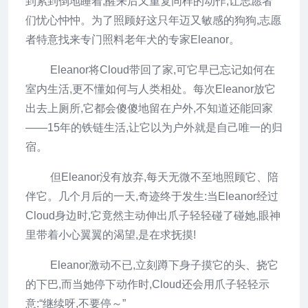
到累到倒地睡着,醒来后又重复同样的动作,让志愿者
们忧心忡忡。为了照顾好这只年迈又敏感的狗狗,志愿
者特意找来专门照料老年犬的专家Eleanor。
Eleanor将Cloud带回了家,可它早已忘记如何在
室内生活,更不懂如何与人类相处。每次Eleanor放它
出去上厕所,它都会傻傻地留在户外,不知道还能回家
——15年的铁链生活,让它以为户外就是自己唯一的归
宿。
但Eleanor没有放弃,每天无微不至地照顾它、陪
伴它。几个月后的一天,奇迹终于发生:当Eleanor经过
Cloud身边时,它竟然主动伸出爪子轻轻碰了碰她,眼神
里带着小心翼翼的渴望,是在求抚摸!
Eleanor激动不已,立刻蹲下身子摸它的头、挠它
的下巴,而当她停下动作时,Cloud还会用爪子轻轻示
意:“继续呀,不要停～”