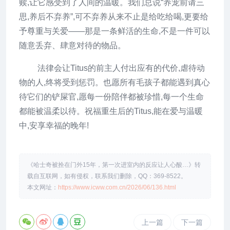
赎,让它感受到了人间的温暖。我们总说“养宠前请三
思,养后不弃养”,可不弃养从来不止是给吃给喝,更要给
予尊重与关爱——那是一条鲜活的生命,不是一件可以
随意丢弃、肆意对待的物品。
法律会让Titus的前主人付出应有的代价,虐待动
物的人,终将受到惩罚。也愿所有毛孩子都能遇到真心
待它们的铲屎官,愿每一份陪伴都被珍惜,每一个生命
都能被温柔以待。祝福重生后的Titus,能在爱与温暖
中,安享幸福的晚年!
《哈士奇被拴在门外15年，第一次进室内的反应让人心酸…》转
载自互联网，如有侵权，联系我们删除，QQ：369-8522。
本文网址：
https://www.icww.com.cn/2026/06/136.html
上一篇
下一篇