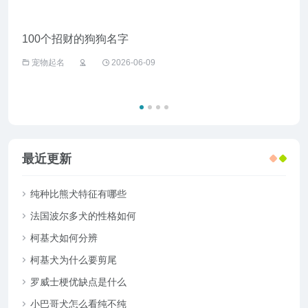
100个招财的狗狗名字
给野
宠物起名
2026-06-09
宠
最近更新
纯种比熊犬特征有哪些
法国波尔多犬的性格如何
柯基犬如何分辨
柯基犬为什么要剪尾
罗威士梗优缺点是什么
小巴哥犬怎么看纯不纯