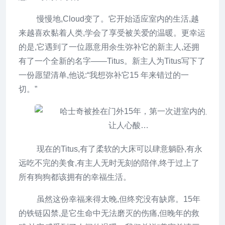
慢慢地,Cloud变了。它开始适应室内的生活,越
来越喜欢黏着人类,学会了享受被关爱的温暖。更幸运
的是,它遇到了一位愿意用余生弥补它的新主人,还拥
有了一个全新的名字——Titus。新主人为Titus写下了
一份愿望清单,他说:“我想弥补它15 年来错过的一
切。”
现在的Titus,有了柔软的大床可以肆意躺卧,有永
远吃不完的美食,有主人无时无刻的陪伴,终于过上了
所有狗狗都该拥有的幸福生活。
虽然这份幸福来得太晚,但终究没有缺席。15年
的铁链囚禁,是它生命中无法磨灭的伤痛,但晚年的救