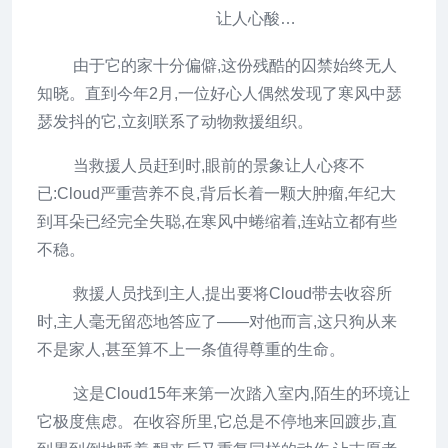
由于它的家十分偏僻,这份残酷的囚禁始终无人
知晓。直到今年2月,一位好心人偶然发现了寒风中瑟
瑟发抖的它,立刻联系了动物救援组织。
当救援人员赶到时,眼前的景象让人心疼不
已:Cloud严重营养不良,背后长着一颗大肿瘤,年纪大
到耳朵已经完全失聪,在寒风中蜷缩着,连站立都有些
不稳。
救援人员找到主人,提出要将Cloud带去收容所
时,主人毫无留恋地答应了——对他而言,这只狗从来
不是家人,甚至算不上一条值得尊重的生命。
这是Cloud15年来第一次踏入室内,陌生的环境让
它极度焦虑。在收容所里,它总是不停地来回踱步,直