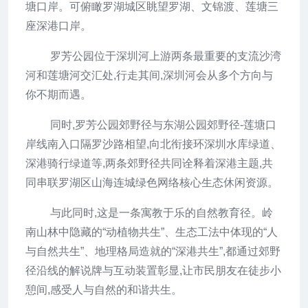
塘口岸。可俯瞰罗湖城区眺望罗湖、文锦渡、莲塘三
座深港口岸。
罗芳公园位于深圳河上游两条最重要的支流沙湾
河和莲塘河交汇处,行走其间,深圳河会从多个方向与
你不期而遇。
同时,罗芳公园郊野径与东湖公园郊野径-莲塘口
岸线南入口隔罗沙路相望,向北衔接环深圳水库绿道、
深港骑行绿道等,两条郊野径共同诠释着深港主题,共
同串联罗湖区山海连城绿色网络核心生态休闲资源。
与此同时,这是一条寓教于乐的自然教育径。岭
南山林中隐藏的“动植物共生”、生态工法中体现的“人
与自然共生”、地理格局造就的“深港共生”,都通过郊野
径沿线的解说牌与互动装置彰显,让市民朋友在徒步小
憩间,感受人与自然的和谐共生。